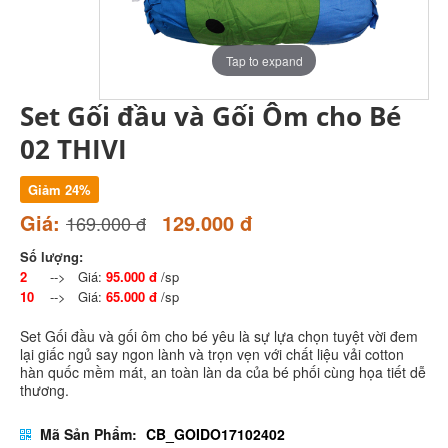
Tap to expand
Set Gối đầu và Gối Ôm cho Bé
02 THIVI
Giảm 24%
Giá:
129.000 đ
169.000 đ
Số lượng:
2
--> Giá:
95.000 đ
/sp
10
--> Giá:
65.000 đ
/sp
Set Gối đầu và gối ôm cho bé yêu là sự lựa chọn tuyệt vời đem
lại giấc ngủ say ngon lành và trọn vẹn với chất liệu vải cotton
hàn quốc mềm mát, an toàn làn da của bé phối cùng họa tiết dễ
thương.
Mã Sản Phẩm:
CB_GOIDO17102402