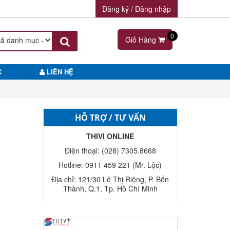
Đăng ký / Đăng nhập
0
Giỏ Hàng
C
LIÊN HỆ
HỖ TRỢ / TƯ VẤN
a
THIVI ONLINE
Điện thoại: (028) 7305.8668
Hotline: 0911 459 221 (Mr. Lộc)
Địa chỉ: 121/30 Lê Thị Riêng, P. Bến
Thành, Q.1, Tp. Hồ Chí Minh