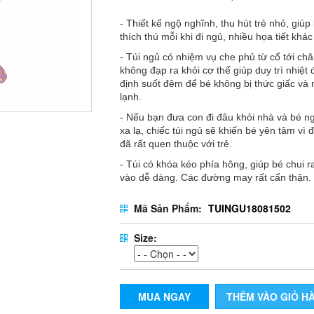
- Thiết kế ngộ nghĩnh, thu hút trẻ nhỏ, giúp
thích thú mỗi khi đi ngủ, nhiều họa tiết khá
- Túi ngủ có nhiệm vụ che phủ từ cổ tới châ
không đạp ra khỏi cơ thể giúp duy trì nhiệt 
định suốt đêm để bé không bị thức giấc và
lạnh.
- Nếu bạn đưa con đi đâu khỏi nhà và bé n
xa lạ, chiếc túi ngủ sẽ khiến bé yên tâm vì đ
đã rất quen thuộc với trẻ.
- Túi có khóa kéo phía hông, giúp bé chui r
vào dễ dàng. Các đường may rất cẩn thận.
Mã Sản Phẩm:
TUINGU18081502
Size:
MUA NGAY
THÊM VÀO GIỎ H