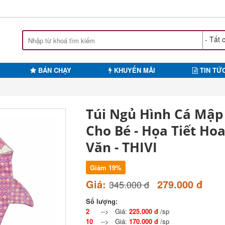
BÁN CHẠY
KHUYẾN MÃI
TIN TỨ
Túi Ngủ Hình Cá Mập
Cho Bé - Họa Tiết Ho
Văn - THIVI
Giảm 19%
Giá:
279.000 đ
345.000 đ
Số lượng:
2
--> Giá:
225.000 đ
/sp
10
--> Giá:
170.000 đ
/sp