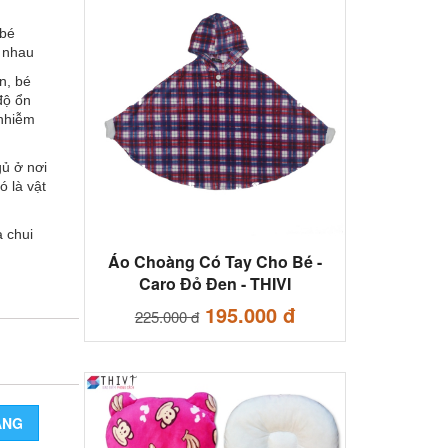
 bé
c nhau
n, bé
độ ổn
 nhiễm
gủ ở nơi
ó là vật
a chui
Áo Choàng Có Tay Cho Bé -
Caro Đỏ Đen - THIVI
195.000 đ
225.000 đ
ÀNG