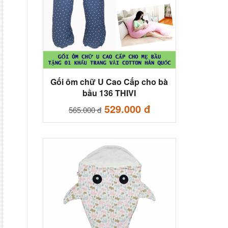
Gối ôm chữ U Cao Cấp cho bà
bầu 136 THIVI
529.000 đ
565.000 đ