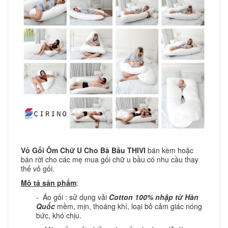
Vỏ Gối Ôm Chữ U Cho Bà Bầu
THIVI
bán kèm hoặc
bán rời cho các mẹ mua gối chữ u bầu có nhu cầu thay
thế vỏ gối.
Mô tả sản phẩm
:
- Áo gối : sử dụng vải
Cotton 100% nhập từ Hàn
Quốc
mềm, mịn, thoáng khí, loại bỏ cảm giác nóng
bức, khó chịu.