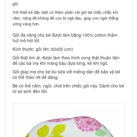
gối.
Với thiết kế đặc biệt có thêm phần vải giữ bé chắc chắc khi
nằm, nâng đỡ không để con bị ngã đau, giúp con ngồi thẳng
vững vàng hơn.
Gối đa năng cho bé được làm bằng 100% cotton thấm
hút mồ hôi tốt.
Kích thước: gối lớn: 60x55 (cm)
Gối thật êm ái, được làm theo hình cong thật thuận tiện
để các bà mẹ khi mang bầu dựa lưng, kê khi ngủ.
Gối giúp mẹ cho bé bú sữa với miếng dán để bảo vệ bé
có thể tháo rời dễ dàng.
Bé có thể nằm, ngồi, chơi trên chiếc gối này. Dành cho bé
từ sơ sinh đến lớn.