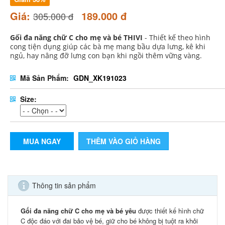
Giá:
189.000 đ
305.000 đ
Gối đa năng chữ C cho mẹ và bé THIVI
- Thiết kế theo hình
cong tiện dụng giúp các bà mẹ mang bầu dựa lưng, kê khi
ngủ, hay nâng đỡ lưng con bạn khi ngồi thêm vững vàng.
Mã Sản Phẩm:
GDN_XK191023
Size:
MUA NGAY
THÊM VÀO GIỎ HÀNG
Thông tin sản phẩm
Gối đa năng chữ C cho mẹ và bé
yêu
được thiết kế hình chữ
C độc đáo với đai bảo vệ bé, giữ cho bé không bị tuột ra khỏi