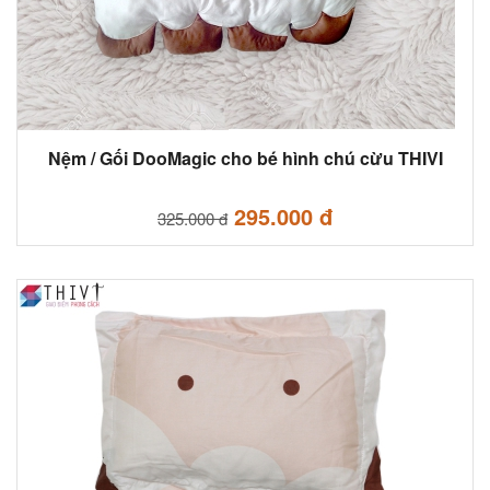
Nệm / Gối DooMagic cho bé hình chú cừu THIVI
295.000 đ
325.000 đ