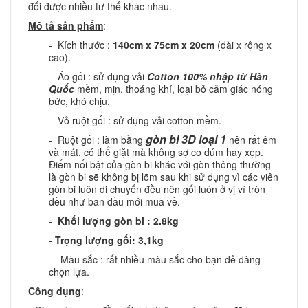
đổi được nhiều tư thế khác nhau.
Mô tả sản phẩm
:
- Kích thước :
140cm x 75cm x 20cm
(dài x rộng x
cao).
- Áo gối : sử dụng vải
Cotton 100% nhập từ Hàn
Quốc
mềm, mịn, thoáng khí, loại bỏ cảm giác nóng
bức, khó chịu.
- Vỏ ruột gối : sử dụng vải cotton mềm.
gòn bi 3D loại 1
- Ruột gối : làm bằng
nên rất êm
và mát, có thể giặt mà không sợ co dúm hay xẹp.
Điểm nổi bật của gòn bi khác với gòn thông thường
là gòn bi sẽ không bị lõm sau khi sử dụng vì các viên
gòn bi luôn di chuyển đều nên gối luôn ở vị ví tròn
đều như ban đầu mới mua về.
-
Khối lượng gòn bi : 2.8kg
- Trọng lượng gối: 3,1kg
- Màu sắc : rất nhiều màu sắc cho bạn dễ dàng
chọn lựa.
Công dụng
: