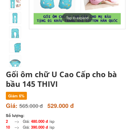
Tap to expand
Gối ôm chữ U Cao Cấp cho bà
bầu 145 THIVI
Giảm 6%
Giá:
529.000 đ
565.000 đ
Số lượng:
2
--> Giá:
480.000 đ
/sp
10
--> Giá:
390.000 đ
/sp