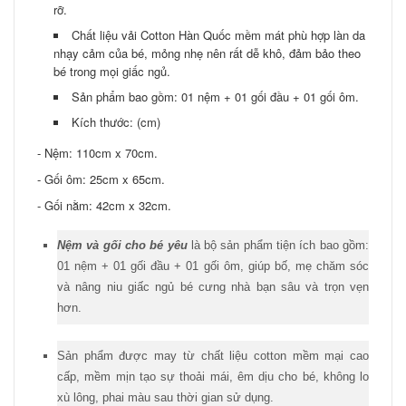
rỡ.
Chất liệu vải Cotton Hàn Quốc mềm mát phù hợp làn da
nhạy cảm của bé, mỏng nhẹ nên rất dễ khô, đảm bảo theo
bé trong mọi giấc ngủ.
Sản phẩm bao gồm: 01 nệm + 01 gối đầu + 01 gối ôm.
Kích thước: (cm)
- Nệm: 110cm x 70cm.
- Gối ôm: 25cm x 65cm.
- Gối nằm: 42cm x 32cm.
Nệm và gối cho bé yêu
là bộ sản phẩm tiện ích bao gồm:
01 nệm + 01 gối đầu + 01 gối ôm, giúp bố, mẹ chăm sóc
và nâng niu giấc ngủ bé cưng nhà bạn sâu và trọn vẹn
hơn.
Sản phẩm được may từ chất liệu cotton mềm mại cao
cấp, mềm mịn tạo sự thoải mái, êm dịu cho bé, không lo
xù lông, phai màu sau thời gian sử dụng.