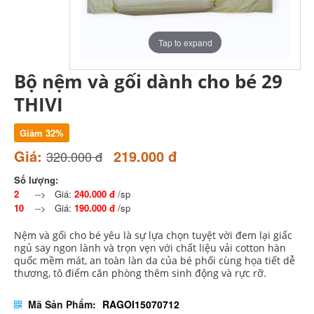
Tap to expand
Bộ nệm và gối dành cho bé 29
THIVI
Giảm 32%
Giá:
219.000 đ
320.000 đ
Số lượng:
2
--> Giá:
240.000 đ
/sp
10
--> Giá:
190.000 đ
/sp
Nệm và gối cho bé yêu là sự lựa chọn tuyệt vời đem lại giấc
ngủ say ngon lành và trọn vẹn với chất liệu vải cotton hàn
quốc mềm mát, an toàn làn da của bé phối cùng họa tiết dễ
thương, tô điểm căn phòng thêm sinh động và rực rỡ.
Mã Sản Phẩm:
RAGOI15070712