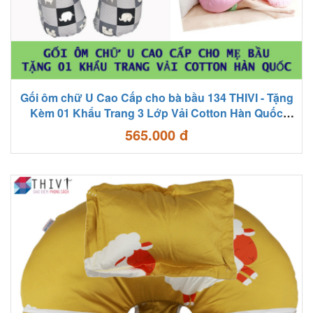
Gối ôm chữ U Cao Cấp cho bà bầu 134 THIVI - Tặng
Kèm 01 Khẩu Trang 3 Lớp Vải Cotton Hàn Quốc
Chống Bụi Bẩn, Vi Khuẩn
565.000 đ