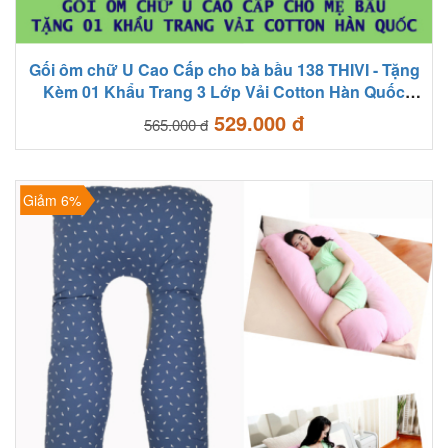
Gối ôm chữ U Cao Cấp cho bà bầu 138 THIVI - Tặng
Kèm 01 Khẩu Trang 3 Lớp Vải Cotton Hàn Quốc
Chống Bụi Bẩn, Vi Khuẩn
529.000 đ
565.000 đ
Giảm 6%