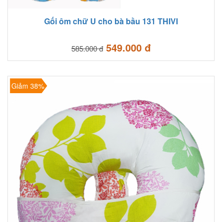
Gối ôm chữ U cho bà bầu 131 THIVI
549.000 đ
585.000 đ
Giảm 38%