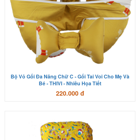
Bộ Vỏ Gối Đa Năng Chữ C - Gối Tai Voi Cho Mẹ Và
Bé - THIVI - Nhiều Họa Tiết
220.000 đ