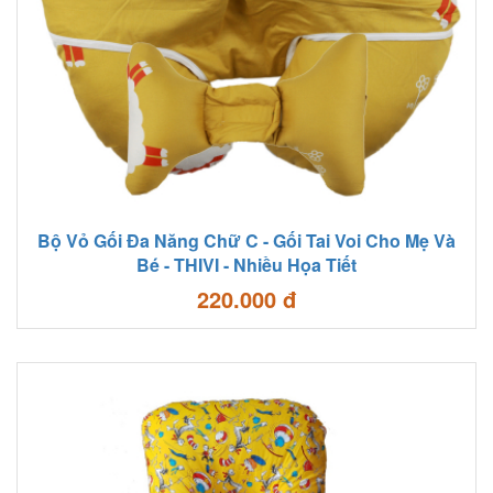
Bộ Vỏ Gối Đa Năng Chữ C - Gối Tai Voi Cho Mẹ Và
Bé - THIVI - Nhiều Họa Tiết
220.000 đ